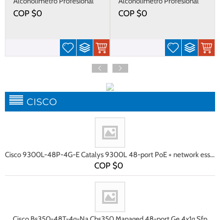
Alcoholímetro Profesional
Alcoholímetro Profesional
Fit 240
Alc 8801
COP $
0
COP $
0
CISCO
Cisco 9300L-48P-4G-E Catalys 9300L 48-port PoE + network essentials 4x1G Uplink
COP $
0
Cisco Bs350-48T-4g-Na Cbs350 Managed 48-port Ge 4x1g Sfp