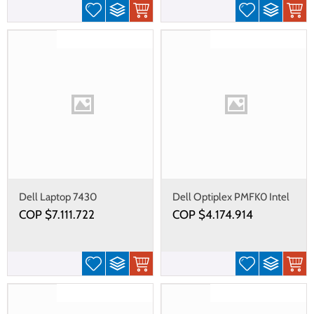
Gastos de envío gratis
Gastos de envío gratis
Dell Laptop 7430
Dell Optiplex PMFK0 Intel
Core i5, 8GB, SSD256,
COP $
7.111.722
COP $
4.174.914
23.8"
Gastos de envío gratis
Gastos de envío gratis