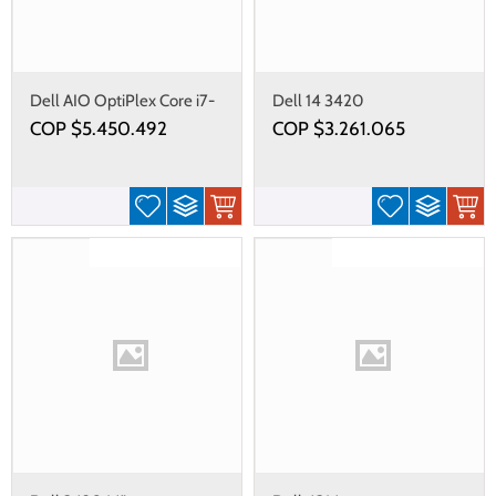
Dell AIO OptiPlex Core i7-
Dell 14 3420
13700, RAM 16GB, SSD
COP $
5.450.492
COP $
3.261.065
512GB
Gastos de envío gratis
Gastos de envío gratis