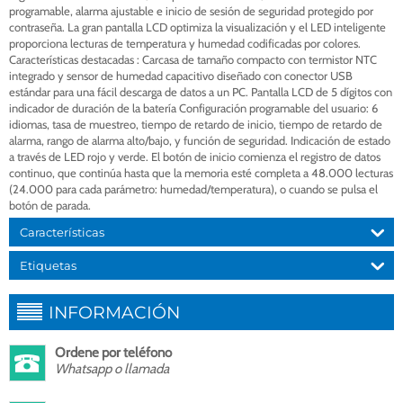
programable, alarma ajustable e inicio de sesión de seguridad protegido por
contraseña. La gran pantalla LCD optimiza la visualización y el LED inteligente
proporciona lecturas de temperatura y humedad codificadas por colores.
Características destacadas : Carcasa de tamaño compacto con termistor NTC
integrado y sensor de humedad capacitivo diseñado con conector USB
estándar para una fácil descarga de datos a un PC. Pantalla LCD de 5 dígitos con
indicador de duración de la batería Configuración programable del usuario: 6
idiomas, tasa de muestreo, tiempo de retardo de inicio, tiempo de retardo de
alarma, rango de alarma alto/bajo, y función de seguridad. Indicación de estado
a través de LED rojo y verde. El botón de inicio comienza el registro de datos
continuo, que continúa hasta que la memoria esté completa a 48.000 lecturas
(24.000 para cada parámetro: humedad/temperatura), o cuando se pulsa el
botón de parada.
Características
Etiquetas
INFORMACIÓN
Ordene por teléfono
Whatsapp o llamada