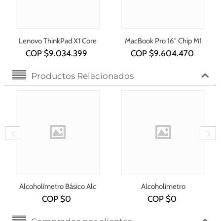
Lenovo ThinkPad X1 Core
MacBook Pro 16" Chip M1
i7-1355U
COP $
9.034.399
COP $
9.604.470
Productos Relacionados
Alcoholímetro Básico Alc
Alcoholímetro
5500
Profesional Alc 8801
COP $
0
COP $
0