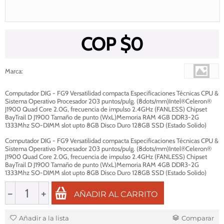
COP $
0
Marca
:
Computador DIG - FG9 Versatilidad compacta Especificaciones Técnicas CPU &
Sistema Operativo Procesador 203 puntos/pulg. (8dots/mm)Intel®Celeron®
J1900 Quad Core 2.0G, frecuencia de impulso 2.4GHz (FANLESS) Chipset
BayTrail D J1900 Tamaño de punto (WxL)Memoria RAM 4GB DDR3-2G
1333Mhz SO-DIMM slot upto 8GB Disco Duro 128GB SSD (Estado Solido)
Computador DIG - FG9 Versatilidad compacta Especificaciones Técnicas CPU &
Sistema Operativo Procesador 203 puntos/pulg. (8dots/mm)Intel®Celeron®
J1900 Quad Core 2.0G, frecuencia de impulso 2.4GHz (FANLESS) Chipset
BayTrail D J1900 Tamaño de punto (WxL)Memoria RAM 4GB DDR3-2G
1333Mhz SO-DIMM slot upto 8GB Disco Duro 128GB SSD (Estado Solido)
−
+
AÑADIR AL CARRITO
Añadir a la lista
Comparar