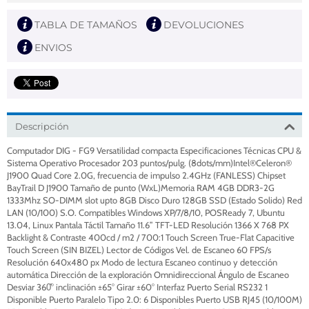
TABLA DE TAMAÑOS
DEVOLUCIONES
ENVIOS
Descripción
Computador DIG - FG9 Versatilidad compacta Especificaciones Técnicas CPU &
Sistema Operativo Procesador 203 puntos/pulg. (8dots/mm)Intel®Celeron®
J1900 Quad Core 2.0G, frecuencia de impulso 2.4GHz (FANLESS) Chipset
BayTrail D J1900 Tamaño de punto (WxL)Memoria RAM 4GB DDR3-2G
1333Mhz SO-DIMM slot upto 8GB Disco Duro 128GB SSD (Estado Solido) Red
LAN (10/100) S.O. Compatibles Windows XP/7/8/10, POSReady 7, Ubuntu
13.04, Linux Pantala Táctil Tamaño 11.6” TFT-LED Resolución 1366 X 768 PX
Backlight & Contraste 400cd / m2 / 700:1 Touch Screen True-Flat Capacitive
Touch Screen (SIN BIZEL) Lector de Códigos Vel. de Escaneo 60 FPS/s
Resolución 640x480 px Modo de lectura Escaneo continuo y detección
automática Dirección de la exploración Omnidireccional Ángulo de Escaneo
Desviar 360̊° inclinación ±65° Girar ±60° Interfaz Puerto Serial RS232 1
Disponible Puerto Paralelo Tipo 2.0: 6 Disponibles Puerto USB RJ45 (10/100M)