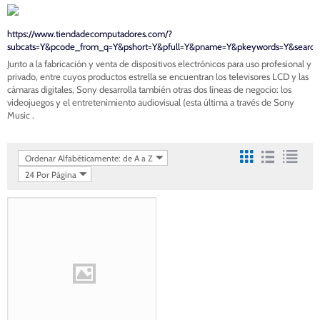
https://www.tiendadecomputadores.com/?
subcats=Y&pcode_from_q=Y&pshort=Y&pfull=Y&pname=Y&pkeywords=Y&search
Junto a la fabricación y venta de dispositivos electrónicos para uso profesional y
privado, entre cuyos productos estrella se encuentran los televisores LCD y las
cámaras digitales, Sony desarrolla también otras dos líneas de negocio: los
videojuegos y el entretenimiento audiovisual (esta última a través de Sony
Music .
Ordenar Alfabéticamente: de A a Z
24 Por Página