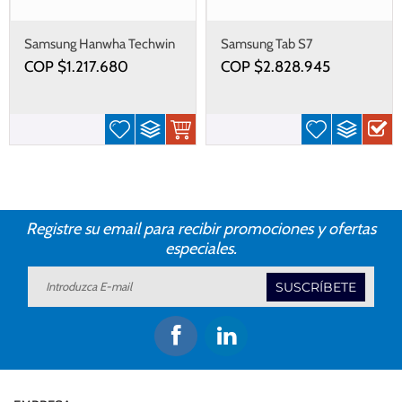
Samsung Hanwha Techwin
Samsung Tab S7
QNO-7080R 4MP POE
COP $
1.217.680
COP $
2.828.945
Registre su email para recibir promociones y ofertas
especiales.
SUSCRÍBETE