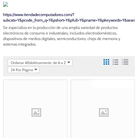
https://www.tiendadecomputadores.com/?
subcats=Y&pcode_from_q=Y&pshort=Y&pfull=Y&pname=Y&pkeywords=Y&search
Se especializa en la producción de una amplia variedad de productos
electrónicos de consumo e industriales, incluidos electrodomésticos,
dispositivos de medios digitales, semiconductores, chips de memoria y
sistemas integrados.
Ordenar Alfabéticamente: de A a Z
24 Por Página
Gastos de envío gratis