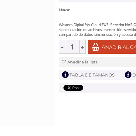
Marca
:
Western Digital My Cloud EX2. Servidor NAS 0T
sincronización de archivos, transmisión, servi
compartido de datos, sincronización y acceso d
−
+
AÑADIR AL C
Añadir a la lista
TABLA DE TAMAÑOS
D