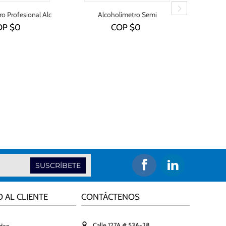
o Profesional Alc
Alcoholímetro Semi
Al
8801
profesional Alc 9000 -
pro
OP $
0
COP $
0
Conexión a pc
SUSCRÍBETE
O AL CLIENTE
CONTÁCTENOS
Calle 127A # 53A-28