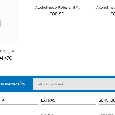
Alcoholímetro Profesional Fit
Alcoholímetr
240
COP $
0
C
6" Chip M1
04.470
as especiales.
TA
EXTRAS
SERVICI