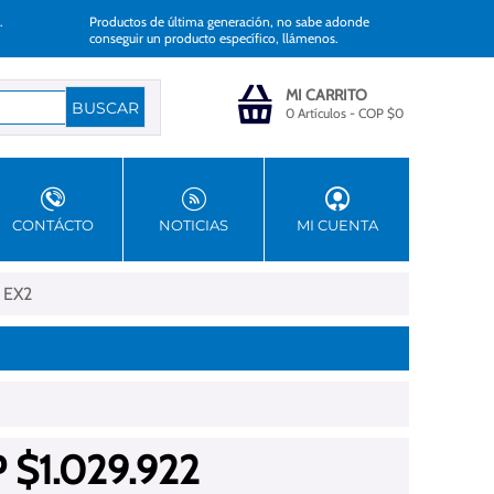
.
Productos de última generación, no sabe adonde
conseguir un producto específico, llámenos.
MI CARRITO
0 Artículos
-
COP $
0
CONTÁCTO
NOTICIAS
MI CUENTA
| EX2
 $
1.029.922