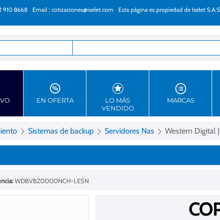
22 910 8668
Email :
cotizaciones@iselet.com
Esta página es propiedad de Iselet S.A.S
as
EVO
EN OFERTA
LO MÁS
MARCAS
VENDIDO
iento
Sistemas de backup
Servidores Nas
Western Digital 
ncia:
WDBVBZ0000NCH-LESN
COP