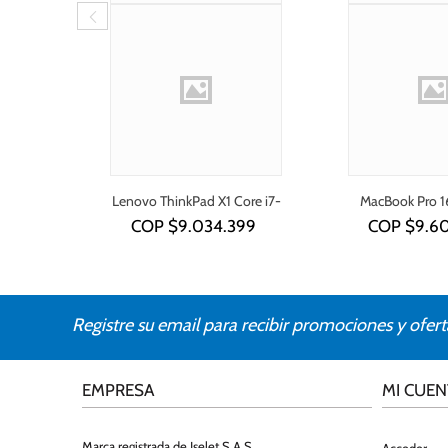
Lenovo ThinkPad X1 Core i7-
MacBook Pro 1
1355U
COP $
9.034.399
COP $
9.6
Registre su email para recibir promociones y ofert
EMPRESA
MI CUEN
Marca registrada de Iselet S.A.S.