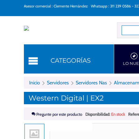
Asesor comercial : Clemente Hernández
Whatsapp : 311 239 0586 - 3
Categorí
CATEGORÍAS
LO NU
Inicio
Servidores
Servidores Nas
Almacenam
Western Digital | EX2
Pregunte por este producto
Disponibilidad:
En stock
Refere
Gastos de envío gratis