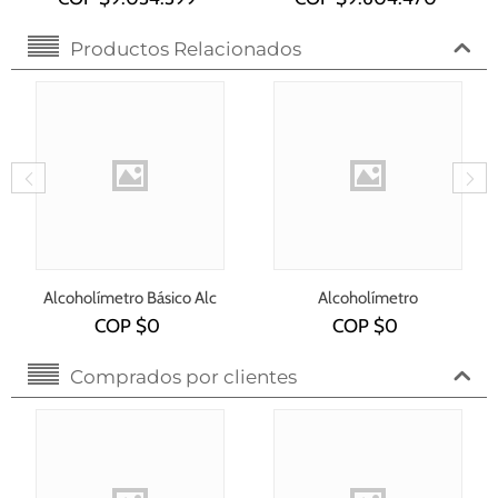
Productos Relacionados
Alcoholímetro Básico Alc
Alcoholímetro
5500
Profesional Alc 8801
COP $
0
COP $
0
Comprados por clientes