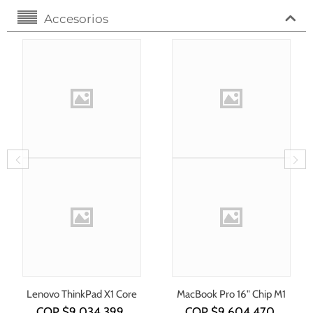
Accesorios
Lenovo ThinkPad X1 Core
MacBook Pro 16" Chip M1
i7-1355U
COP $
9.034.399
COP $
9.604.470