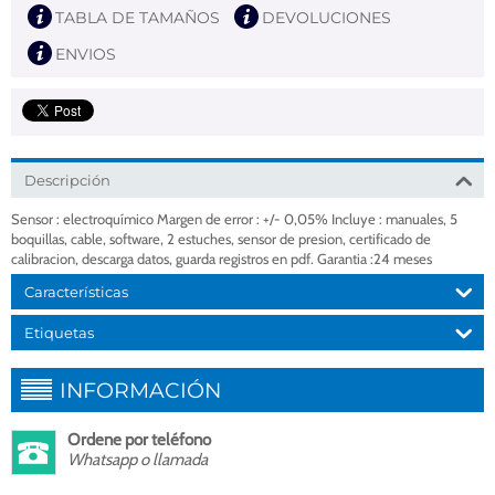
TABLA DE TAMAÑOS
DEVOLUCIONES
ENVIOS
Descripción
Sensor : electroquímico Margen de error : +/- 0,05% Incluye : manuales, 5
boquillas, cable, software, 2 estuches, sensor de presion, certificado de
calibracion, descarga datos, guarda registros en pdf. Garantia :24 meses
Características
Etiquetas
INFORMACIÓN
Ordene por teléfono
Whatsapp o llamada