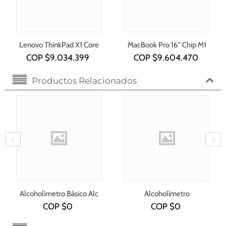
Lenovo ThinkPad X1 Core
MacBook Pro 16" Chip M1
i7-1355U
COP $
9.034.399
COP $
9.604.470
Productos Relacionados
Alcoholímetro Básico Alc
Alcoholímetro
5500
Profesional Alc 8801
COP $
0
COP $
0