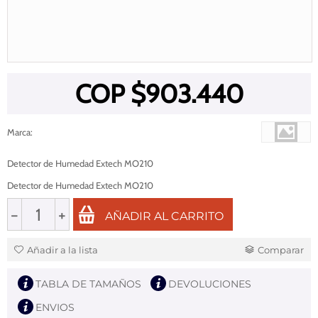
COP $
903.440
Marca
:
Detector de Humedad Extech MO210
Detector de Humedad Extech MO210
−
+
AÑADIR AL CARRITO
Añadir a la lista
Comparar
TABLA DE TAMAÑOS
DEVOLUCIONES
ENVIOS