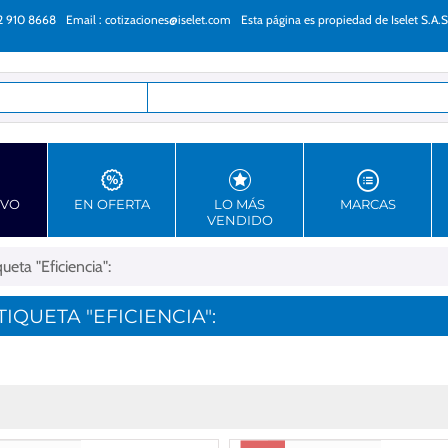
22 910 8668
Email :
cotizaciones@iselet.com
Esta página es propiedad de Iselet S.A.S
as
EVO
EN OFERTA
LO MÁS
MARCAS
VENDIDO
eta "Eficiencia":
QUETA "EFICIENCIA":