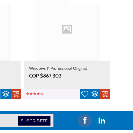
envío gratis
Gastos de envío gratis
l
Windows 11 Professional Original
COP $
867.302
$
765.960
SUSCRÍBETE