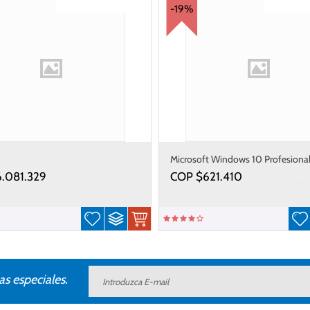
Gastos de envío gratis
Gastos de 
-19%
Microsoft Windows 10 Profesiona
6.081.329
COP $
621.410
COP 
as especiales.