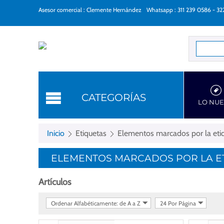
Asesor comercial : Clemente Hernández
Whatsapp : 311 239 0586 - 3
Categorí
CATEGORÍAS
LO NU
Inicio
Etiquetas
Elementos marcados por la etiqu
ELEMENTOS MARCADOS POR LA ETI
Artículos
Ordenar Alfabéticamente: de A a Z
24 Por Página