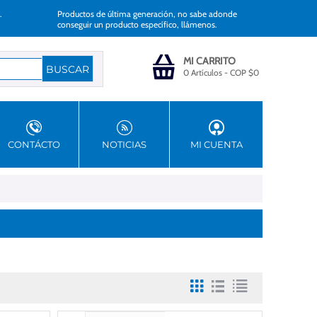
.
Productos de última generación, no sabe adonde
conseguir un producto específico, llámenos.
MI CARRITO
0 Artículos
-
COP $
0
CONTÁCTO
NOTICIAS
MI CUENTA