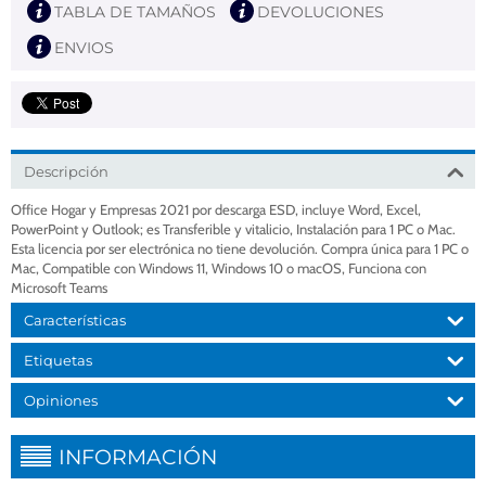
TABLA DE TAMAÑOS
DEVOLUCIONES
ENVIOS
Descripción
Office Hogar y Empresas 2021 por descarga ESD, incluye Word, Excel,
PowerPoint y Outlook; es Transferible y vitalicio, Instalación para 1 PC o Mac.
Esta licencia por ser electrónica no tiene devolución. Compra única para 1 PC o
Mac, Compatible con Windows 11, Windows 10 o macOS, Funciona con
Microsoft Teams
Características
Etiquetas
Opiniones
INFORMACIÓN