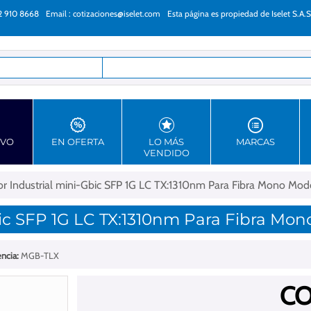
22 910 8668
Email :
cotizaciones@iselet.com
Esta página es propiedad de Iselet S.A.S
as
EVO
EN OFERTA
LO MÁS
MARCAS
VENDIDO
or Industrial mini-Gbic SFP 1G LC TX:1310nm Para Fibra Mono Mo
bic SFP 1G LC TX:1310nm Para Fibra M
ncia:
MGB-TLX
CO