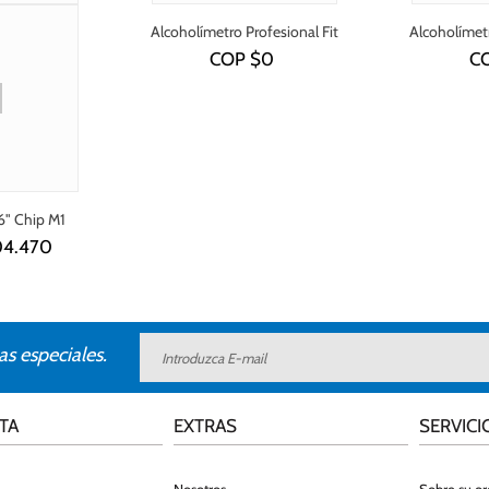
Alcoholímetro Profesional Fit
Alcoholímetr
240
COP $
0
C
6" Chip M1
04.470
as especiales.
TA
EXTRAS
SERVICI