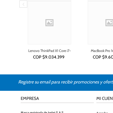
Lenovo ThinkPad X1 Core i7-
MacBook Pro 1
1355U
COP $
9.034.399
COP $
9.6
Registre su email para recibir promociones y ofert
EMPRESA
MI CUEN
Marca registrada de Iselet S.A.S.