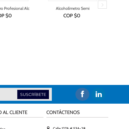
o Profesional Alc
Alcoholímetro Semi
Al
8801
profesional Alc 9000 -
pro
OP $
0
COP $
0
Conexión a pc
SUSCRÍBETE
O AL CLIENTE
CONTÁCTENOS
Calle 127A # 53A-28