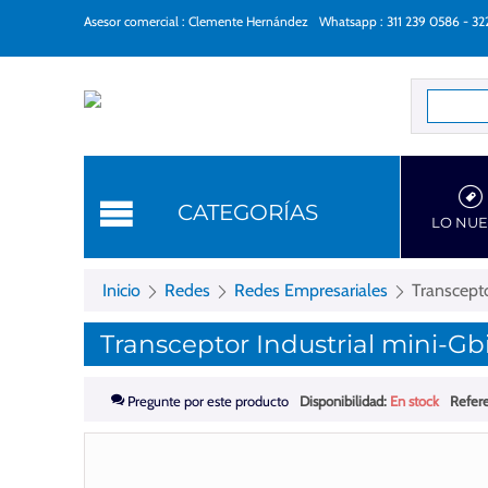
Asesor comercial : Clemente Hernández
Whatsapp : 311 239 0586 - 3
Categorí
CATEGORÍAS
LO NU
Inicio
Redes
Redes Empresariales
Transcept
Transceptor Industrial mini-G
Pregunte por este producto
Disponibilidad:
En stock
Refere