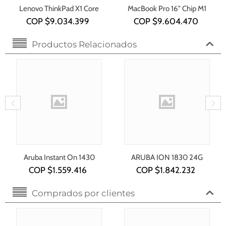
Lenovo ThinkPad X1 Core
MacBook Pro 16" Chip M1
i7-1355U
COP $
9.034.399
COP $
9.604.470
Productos Relacionados
Aruba Instant On 1430
ARUBA ION 1830 24G
16G Clase 4 PoE 124
2SFP 195W SW
COP $
1.559.416
COP $
1.842.232
Comprados por clientes