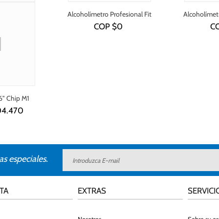
Alcoholímetro Profesional Fit
Alcoholímetr
240
COP $
0
C
6" Chip M1
04.470
as especiales.
TA
EXTRAS
SERVICI