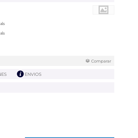
als
als
Comparar
NES
ENVIOS