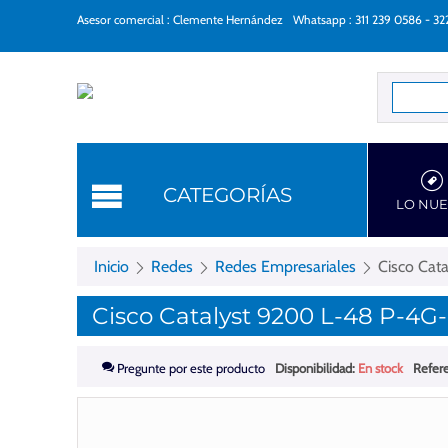
Asesor comercial : Clemente Hernández
Whatsapp : 311 239 0586 - 3
Categorí
CATEGORÍAS
LO NU
Inicio
Redes
Redes Empresariales
Cisco Cat
Cisco Catalyst 9200 L-48 P-4G-
Pregunte por este producto
Disponibilidad:
En stock
Refere