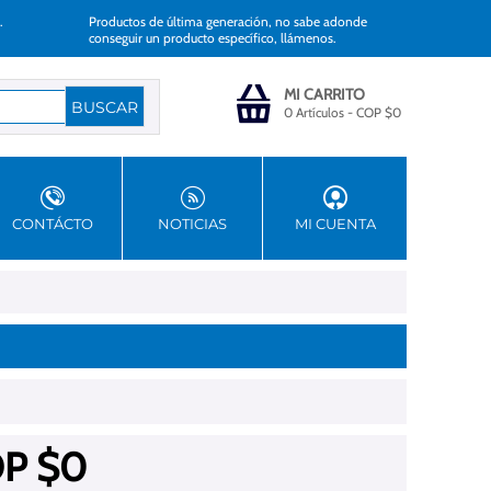
.
Productos de última generación, no sabe adonde
conseguir un producto específico, llámenos.
MI CARRITO
0 Artículos
-
COP $
0
CONTÁCTO
NOTICIAS
MI CUENTA
P $
0