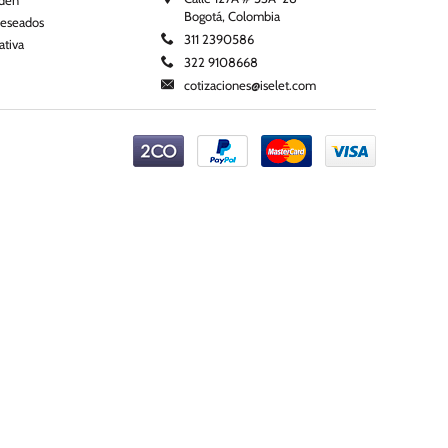
rden
Bogotá, Colombia
deseados
311 2390586
ativa
322 9108668
cotizaciones@iselet.com