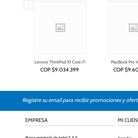
Lenovo ThinkPad X1 Core i7-
MacBook Pro 1
1355U
COP $
9.034.399
COP $
9.6
Registre su email para recibir promociones y ofert
EMPRESA
MI CUEN
Marca registrada de Iselet S.A.S.