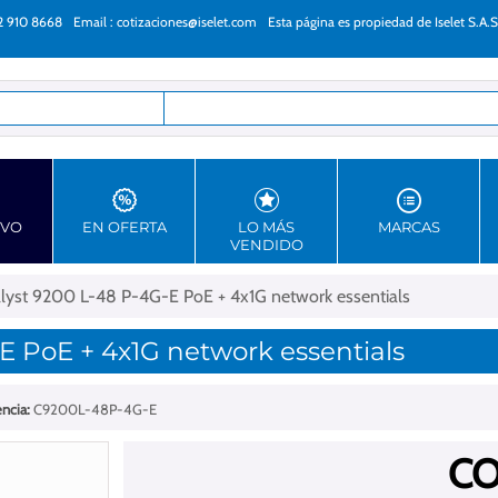
22 910 8668
Email :
cotizaciones@iselet.com
Esta página es propiedad de Iselet S.A.S
as
EVO
EN OFERTA
LO MÁS
MARCAS
VENDIDO
alyst 9200 L-48 P-4G-E PoE + 4x1G network essentials
E PoE + 4x1G network essentials
ncia:
C9200L-48P-4G-E
CO