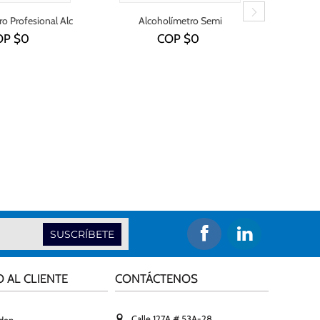
o Profesional Alc
Alcoholímetro Semi
Al
8801
profesional Alc 9000 -
pro
OP $
0
COP $
0
Conexión a pc
SUSCRÍBETE
O AL CLIENTE
CONTÁCTENOS
Calle 127A # 53A-28