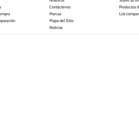
Nosotros
Sobre su o
a
Contáctenos
Productos 
compra
Marcas
List compar
mparación
Mapa del Sitio
Noticias