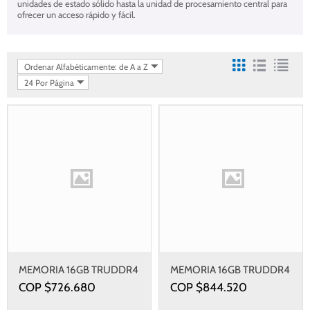
unidades de estado sólido hasta la unidad de procesamiento central para
ofrecer un acceso rápido y fácil.
Ordenar Alfabéticamente: de A a Z
24 Por Página
MEMORIA 16GB TRUDDR4
MEMORIA 16GB TRUDDR4
2933MHZ
3200 MHZ
COP $
726.680
COP $
844.520