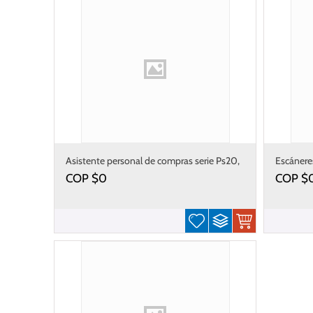
Asistente personal de compras serie Ps20,
Escánere
Ps20 Plus
COP $
0
COP $