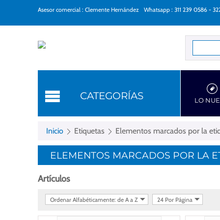
Asesor comercial : Clemente Hernández
Whatsapp : 311 239 0586 - 3
Categorí
CATEGORÍAS
LO NU
Inicio
Etiquetas
Elementos marcados por la etiq
ELEMENTOS MARCADOS POR LA ET
Artículos
Ordenar Alfabéticamente: de A a Z
24 Por Página