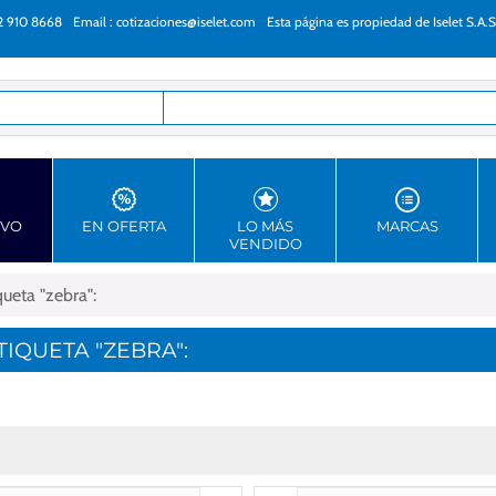
22 910 8668
Email :
cotizaciones@iselet.com
Esta página es propiedad de Iselet S.A.S
as
EVO
EN OFERTA
LO MÁS
MARCAS
VENDIDO
ueta "zebra":
IQUETA "ZEBRA":