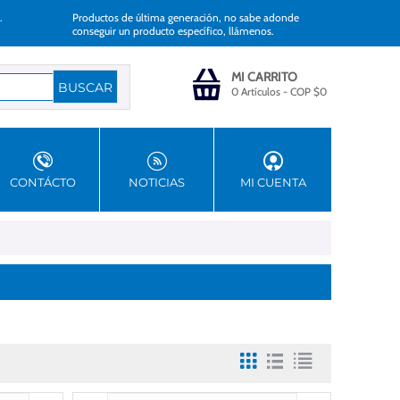
.
Productos de última generación, no sabe adonde
conseguir un producto específico, llámenos.
MI CARRITO
0 Artículos
-
COP $
0
CONTÁCTO
NOTICIAS
MI CUENTA