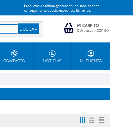
.
Productos de última generación, no sabe adonde
conseguir un producto específico, llámenos.
MI CARRITO
0 Artículos
-
COP $
0
CONTÁCTO
NOTICIAS
MI CUENTA