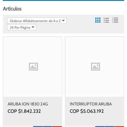
Artículos
Ordenar Alfabéticamente: de A a Z
24 Por Página
ARUBA ION 1830 24G
INTERRUPTOR ARUBA
2SFP 195W SW
6000 24G CL4 4SFP
COP $
1.842.232
COP $
5.063.192