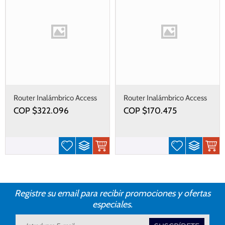
Router Inalámbrico Access
Router Inalámbrico Access
Point 802.11b g n exteriores
Point, 802.11b/g/n, 300
COP $
322.096
COP $
170.475
de 5,8 GHz con conector
Mbps
RSP para antena externa
Registre su email para recibir promociones y ofertas
especiales.