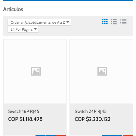
Artículos
Ordenar Alfabéticamente: de A a Z
24 Por Página
Switch 16P RJ45
Switch 24P RJ45
10M/100M/1G PoE+ (PSE)
10M/100M/1G PoE+ (PSE)
COP $
1.118.498
COP $
2.230.122
(123W max)
(370W max)