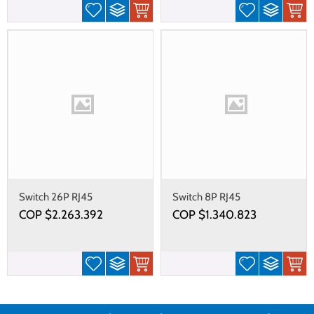
Switch 26P RJ45
Switch 8P RJ45
10M/100M/1G PoE+ (PSE)
10M/100M/1G PoE+ (PSE)
COP $
2.263.392
COP $
1.340.823
2P SFP (370W max)
(240W max)