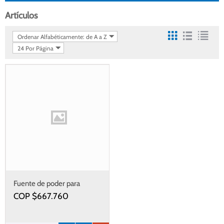
Artículos
Ordenar Alfabéticamente: de A a Z
24 Por Página
Fuente de poder para
servidor Lenovo 550 W
COP $
667.760
Platinum ST/SR