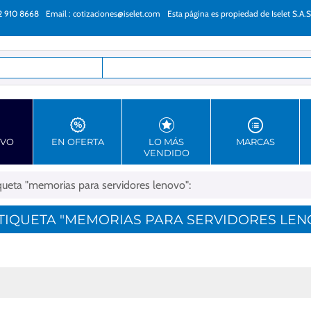
22 910 8668
Email :
cotizaciones@iselet.com
Esta página es propiedad de Iselet S.A.S
as
EVO
EN OFERTA
LO MÁS
MARCAS
VENDIDO
ueta "memorias para servidores lenovo":
IQUETA "MEMORIAS PARA SERVIDORES LEN