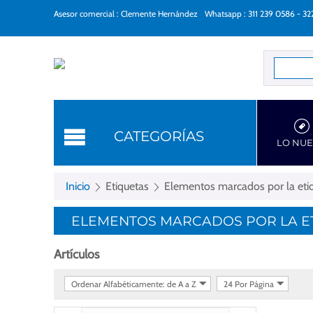
Asesor comercial : Clemente Hernández
Whatsapp : 311 239 0586 - 3
Categorí
CATEGORÍAS
LO NU
Inicio
Etiquetas
Elementos marcados por la etiq
ELEMENTOS MARCADOS POR LA ET
Artículos
Ordenar Alfabéticamente: de A a Z
24 Por Página