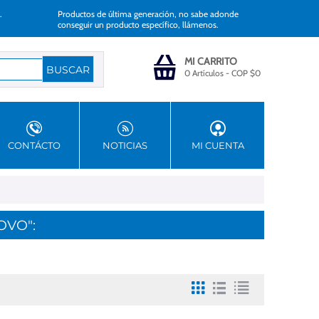
.
Productos de última generación, no sabe adonde
conseguir un producto específico, llámenos.
MI CARRITO
0 Artículos
-
COP $
0
CONTÁCTO
NOTICIAS
MI CUENTA
OVO":