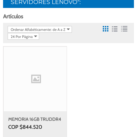
SERVIDORES LENOVO":
Artículos
Ordenar Alfabéticamente: de A a Z
24 Por Página
MEMORIA 16GB TRUDDR4
3200 MHZ
COP $
844.520