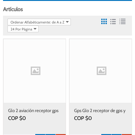
Artículos
Ordenar Alfabéticamente: de A a Z
24 Por Página
Glo 2 aviación receptor gps
Gps Glo 2 receptor de gps y
y glonass info de posición
glonass posición precisa en
COP $
0
COP $
0
precisa dispositivos móviles
dispositivos móviles