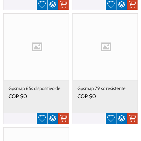
Gpsmap 65s dispositivo de
Gpsmap 79 sc resistente
mano multibanda con
dispositivo de mano
COP $
0
COP $
0
precisión de seguimiento
flotante
óptima