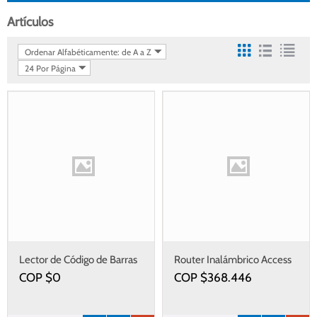
Artículos
Ordenar Alfabéticamente: de A a Z
24 Por Página
Lector de Código de Barras
Router Inalámbrico Access
Sat AI202w Plus
Point 802.11a n externo Alto
COP $
0
COP $
368.446
inalámbrico
Poder 5GHz Antena de
Polarización Dual