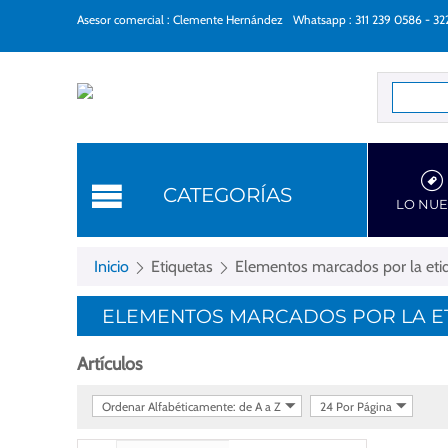
Asesor comercial : Clemente Hernández
Whatsapp : 311 239 0586 - 3
Categorí
CATEGORÍAS
LO NU
Inicio
Etiquetas
Elementos marcados por la etiq
ELEMENTOS MARCADOS POR LA ETI
Artículos
Ordenar Alfabéticamente: de A a Z
24 Por Página