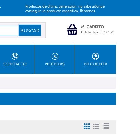
.
Productos de última generación, no sabe adonde
conseguir un producto específico, llámenos.
MI CARRITO
0 Artículos
-
COP $
0
CONTÁCTO
NOTICIAS
MI CUENTA