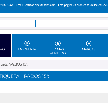
22 910 8668
Email :
cotizaciones@iselet.com
Esta página es propiedad de Iselet S.A.S
as
EVO
EN OFERTA
LO MÁS
MARCAS
VENDIDO
ueta "iPadOS 15":
QUETA "IPADOS 15":