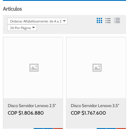
Artículos
Ordenar Alfabéticamente: de A a Z
24 Por Página
Disco Servidor Lenovo 2.5"
Disco Servidor Lenovo 3.5"
5400 PRO 960 Sata Hs
Mv 960 Gb Sata 6 Gb Hs
COP $
1.806.880
COP $
1.767.600
Ssd
Ssd