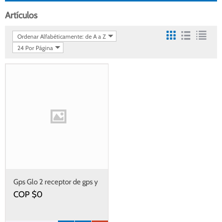
Artículos
Ordenar Alfabéticamente: de A a Z
24 Por Página
Gps Glo 2 receptor de gps y
glonass posición precisa en
COP $
0
dispositivos móviles