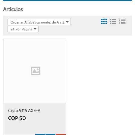
Artículos
Ordenar Alfabéticamente: de A a Z
24 Por Página
Cisco 9115 AXE-A
CATALYST 9115 AX Series
COP $
0