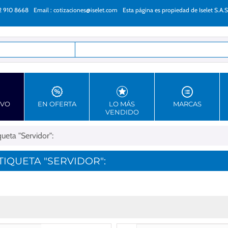
22 910 8668
Email :
cotizaciones@iselet.com
Esta página es propiedad de Iselet S.A.S
as
EVO
EN OFERTA
LO MÁS
MARCAS
VENDIDO
ueta "Servidor":
IQUETA "SERVIDOR":