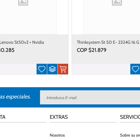
 Lenovo St50v2 + Nvidia
Thinksystem St 50 E- 2324G 16 G
30.285
COP $
21.879
as especiales.
TA
EXTRAS
SERVICI
Nosotros
Sobre su o