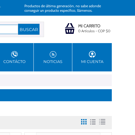
.
Productos de última generación, no sabe adonde
conseguir un producto específico, llámenos.
MI CARRITO
0 Artículos
-
COP $
0
CONTÁCTO
NOTICIAS
MI CUENTA