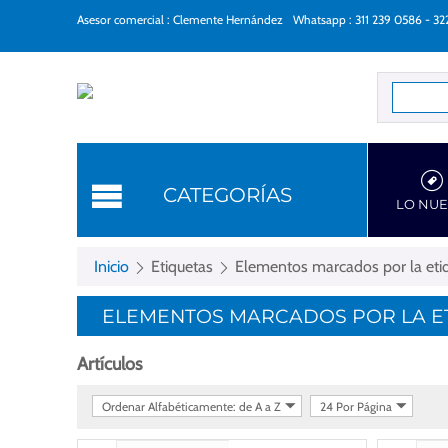
Asesor comercial : Clemente Hernández
Whatsapp : 311 239 0586 - 3
Categorí
CATEGORÍAS
LO NU
Inicio
Etiquetas
Elementos marcados por la etiq
ELEMENTOS MARCADOS POR LA ET
Artículos
Ordenar Alfabéticamente: de A a Z
24 Por Página