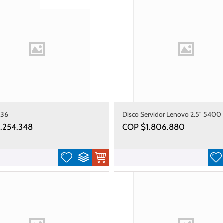
Gastos de envío gratis
336
Disco Servidor Lenovo 2.5" 5400
960 Sata Hs Ssd
7.254.348
COP $
1.806.880