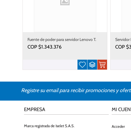
Fuente de poder para servidor Lenovo T.
Servidor
Red Broadcom 10 Gb 2-Port
COP $
1.343.376
COP $
Registre su email para recibir promociones y ofert
EMPRESA
MI CUEN
Marca registrada de Iselet S.A.S.
Acceder