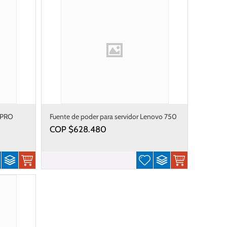
 PRO
Fuente de poder para servidor Lenovo 750
W Platinum
COP $
628.480