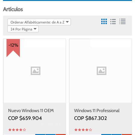
Artículos
Ordenar Alfabéticamente: de A a Z
24 Por Página
Gastos de envío gratis
Gastos de envío gratis
-12%
Nuevo Windows 11 OEM
Windows 11 Professional
Original
COP $
659.904
COP $
867.302
COP $
748.284