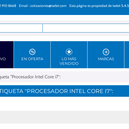
22 910 8668
Email :
cotizaciones@iselet.com
Esta página es propiedad de Iselet S.A.S
as
EVO
EN OFERTA
LO MÁS
MARCAS
VENDIDO
eta "Procesador Intel Core i7":
QUETA "PROCESADOR INTEL CORE I7":