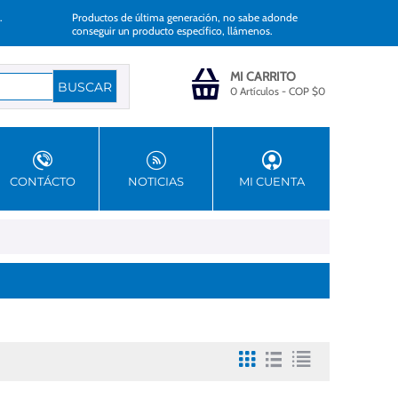
.
Productos de última generación, no sabe adonde
conseguir un producto específico, llámenos.
MI CARRITO
0 Artículos
-
COP $
0
CONTÁCTO
NOTICIAS
MI CUENTA