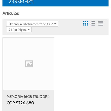
2933MHZ":
Artículos
Ordenar Alfabéticamente: de A a Z
24 Por Página
MEMORIA 16GB TRUDDR4
2933MHZ
COP $
726.680