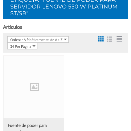
SERVIDOR LENOVO 550 W PLATINUM
ST/SR":
Artículos
Ordenar Alfabéticamente: de A a Z
24 Por Página
Fuente de poder para
servidor Lenovo 550 W