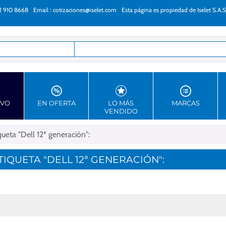
22 910 8668
Email :
cotizaciones@iselet.com
Esta página es propiedad de Iselet S.A.S
as
EVO
EN OFERTA
LO MÁS
MARCAS
VENDIDO
eta "Dell 12ª generación":
QUETA "DELL 12ª GENERACIÓN":