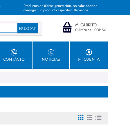
.
Productos de última generación, no sabe adonde
conseguir un producto específico, llámenos.
MI CARRITO
0 Artículos
-
COP $
0
CONTÁCTO
NOTICIAS
MI CUENTA