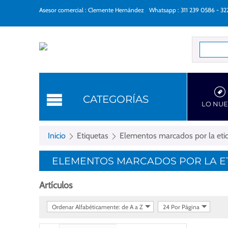
Asesor comercial : Clemente Hernández
Whatsapp : 311 239 0586 - 3
Categorí
CATEGORÍAS
LO NU
Inicio
Etiquetas
Elementos marcados por la etiqu
ELEMENTOS MARCADOS POR LA ETI
Artículos
Ordenar Alfabéticamente: de A a Z
24 Por Página