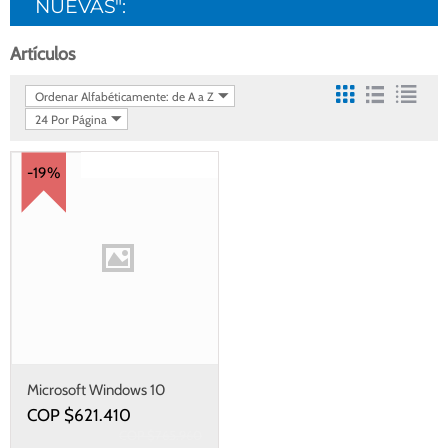
NUEVAS":
Artículos
Ordenar Alfabéticamente: de A a Z
24 Por Página
Gastos de envío gratis
-19%
Microsoft Windows 10
Profesional
COP $
621.410
COP $
765.960