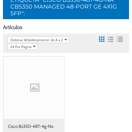
CBS350 MANAGED 48-PORT GE 4X1G
SFP":
Artículos
Ordenar Alfabéticamente: de A a Z
24 Por Página
Cisco Bs350-48T-4g-Na
Cbs350 Managed 48-port