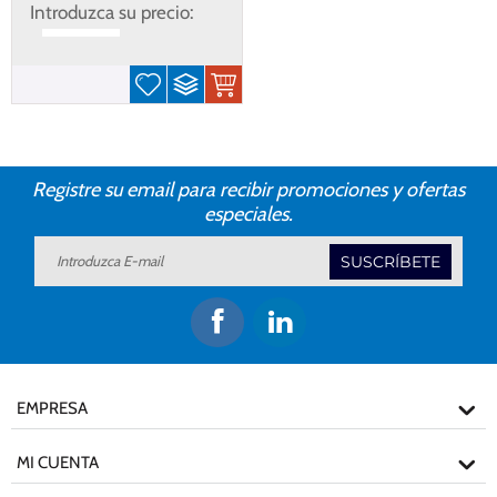
Introduzca su precio:
Ge 4x1g Sfp
$
Registre su email para recibir promociones y ofertas
especiales.
SUSCRÍBETE
EMPRESA
MI CUENTA