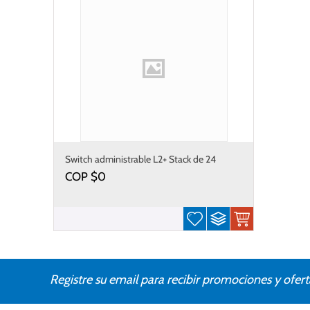
Switch administrable L2+ Stack de 24
puertos PoE+ 802.3at + 2 Puertos 10G SFP
COP $
0
/440W
Registre su email para recibir promociones y ofert