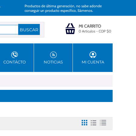
.
Productos de última generación, no sabe adonde
conseguir un producto específico, llámenos.
MI CARRITO
0 Artículos
-
COP $
0
CONTÁCTO
NOTICIAS
MI CUENTA