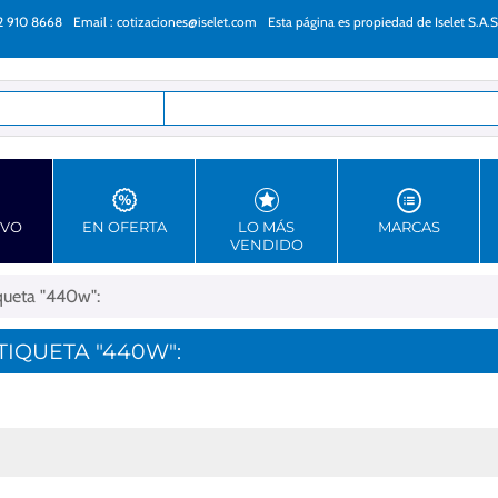
22 910 8668
Email :
cotizaciones@iselet.com
Esta página es propiedad de Iselet S.A.S
as
EVO
EN OFERTA
LO MÁS
MARCAS
VENDIDO
queta "440w":
IQUETA "440W":