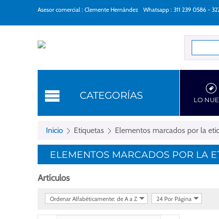
Asesor comercial : Clemente Hernández
Whatsapp : 311 239 0586 - 3
Categorí
CATEGORÍAS
LO NU
Inicio
Etiquetas
Elementos marcados por la eti
ELEMENTOS MARCADOS POR LA ET
Artículos
Ordenar Alfabéticamente: de A a Z
24 Por Página