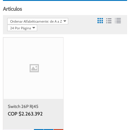
Artículos
Ordenar Alfabéticamente: de A a Z
24 Por Página
Switch 26P RJ45
10M/100M/1G PoE+ (PSE)
COP $
2.263.392
2P SFP (370W max)