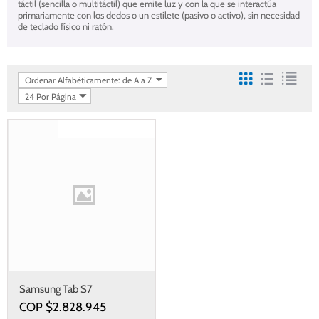
táctil (sencilla o multitáctil) que emite luz y con la que se interactúa
primariamente con los dedos o un estilete (pasivo o activo), sin necesidad
de teclado físico ni ratón.
Ordenar Alfabéticamente: de A a Z
24 Por Página
Gastos de envío gratis
Samsung Tab S7
COP $
2.828.945