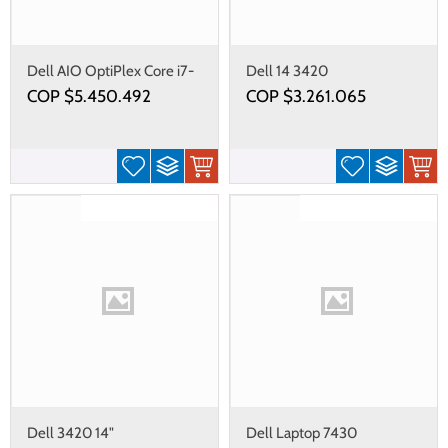
Dell AIO OptiPlex Core i7-
Dell 14 3420
13700, RAM 16GB, SSD
COP $
5.450.492
COP $
3.261.065
512GB
Gastos de envío gratis
Gastos de envío gratis
Dell 3420 14"
Dell Laptop 7430