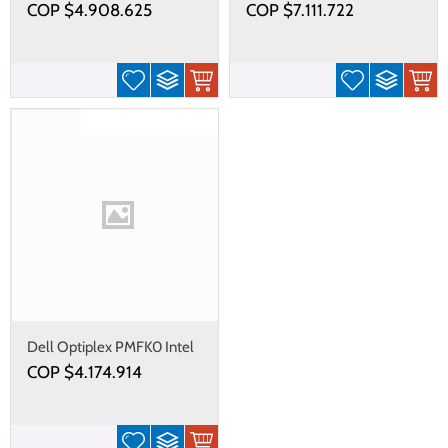
COP $
4.908.625
COP $
7.111.722
Gastos de envío gratis
Dell Optiplex PMFK0 Intel
Core i5, 8GB, SSD256,
COP $
4.174.914
23.8"