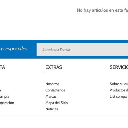
No hay artículos en esta fa
as especiales.
TA
EXTRAS
SERVICI
Nosotros
Sobre su o
a
Contáctenos
Productos 
compra
Marcas
List compar
mparación
Mapa del Sitio
Noticias