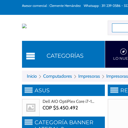
Asesor comercial : Clemente Hernández
Whatsapp : 311 239 0586 - 3
Categorí
CATEGORÍAS
LO NU
Inicio
Computadores
Impresoras
Impresoras
ASUS
R
Dell AIO OptiPlex Core i7-13700, RAM 16GB, SSD 512GB
Gastos de envío gratis
COP $
5.450.492
CATEGORÍA BANNER