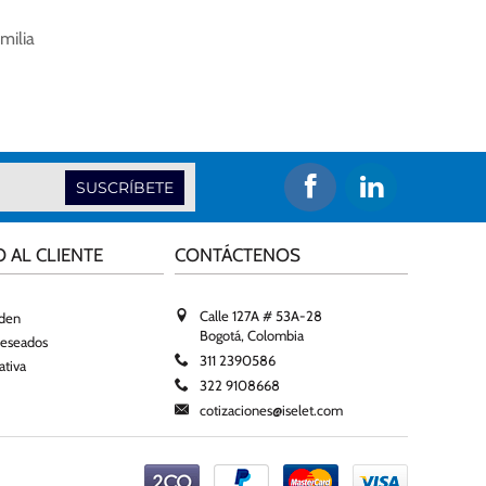
milia
SUSCRÍBETE
O AL CLIENTE
CONTÁCTENOS
Calle 127A # 53A-28
rden
Bogotá, Colombia
deseados
311 2390586
ativa
322 9108668
cotizaciones@iselet.com