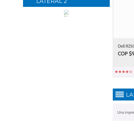
LATERAL 2
Dell R25
COP $
LA
Una impres