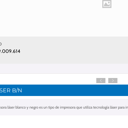
O
9.009.614
SER B/N
ora láser blanco y negro es un tipo de impresora que utiliza tecnología láser para i