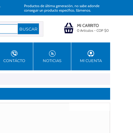
.
Productos de última generación, no sabe adonde
conseguir un producto específico, llámenos.
MI CARRITO
0 Artículos
-
COP $
0
CONTÁCTO
NOTICIAS
MI CUENTA
Gastos de envío gratis