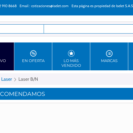
22 910 8668
Email :
cotizaciones@iselet.com
Esta página es propiedad de Iselet S.A.S
as
EVO
EN OFERTA
LO MÁS
MARCAS
VENDIDO
 Laser
Laser B/N
ECOMENDAMOS